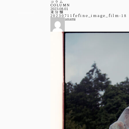
コラム
COLUMN
2023.08.01
未分類
20230711fefine_image_film-18
anami