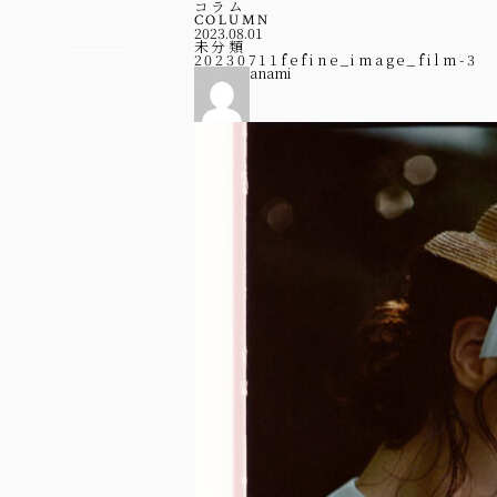
コラム
COLUMN
2023.08.01
未分類
20230711fefine_image_film-3
anami