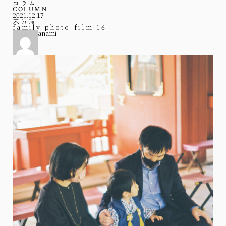
コラム
COLUMN
2021.12.17
未分類
family photo_film-16
anami