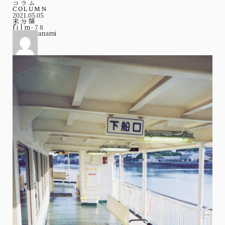
コラム
COLUMN
2021.05.05
未分類
film-78
anami