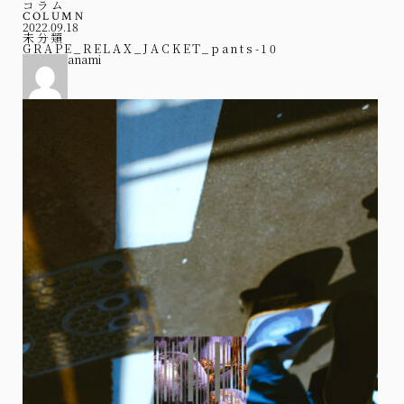
コラム
COLUMN
2022.09.18
未分類
GRAPE_RELAX_JACKET_pants-10
anami