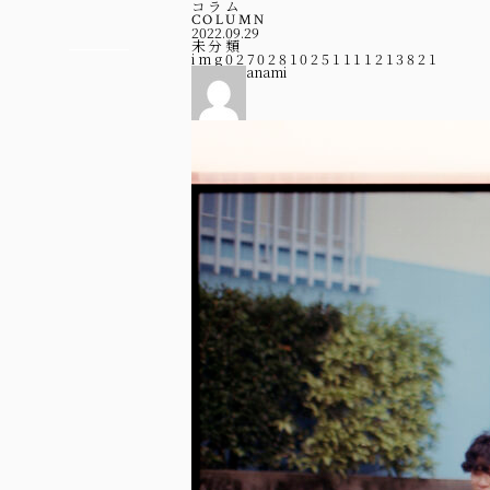
コラム
COLUMN
2022.09.29
未分類
img02702810251111213821
anami