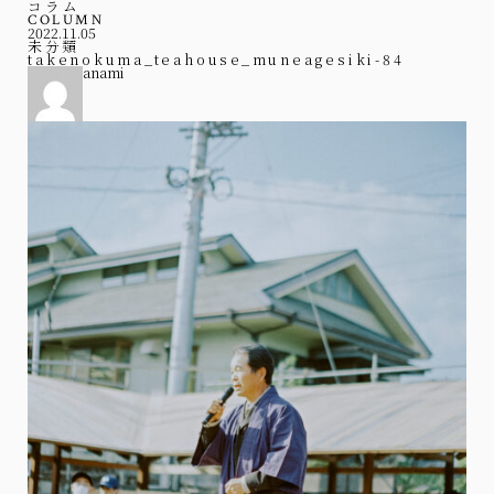
コラム
COLUMN
2022.11.05
未分類
takenokuma_teahouse_muneagesiki-84
anami