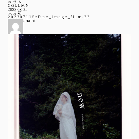
コラム
COLUMN
2023.08.01
未分類
20230711fefine_image_film-23
anami