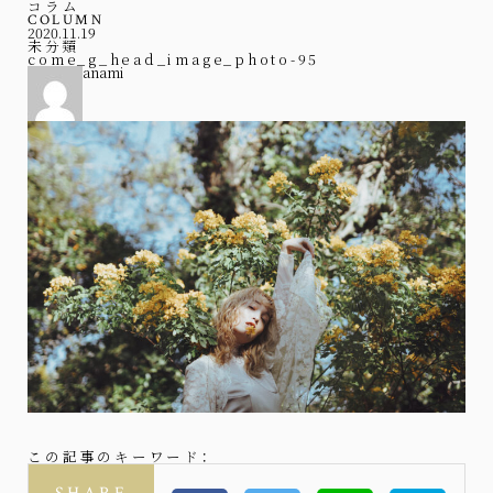
コラム
COLUMN
2020.11.19
未分類
come_g_head_image_photo-95
anami
この記事のキーワード：