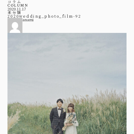
コラム
COLUMN
2020.11.17
未分類
2020wedding_photo_film-92
anami