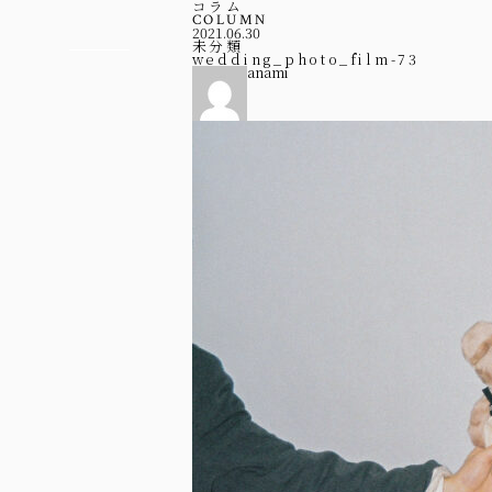
コラム
COLUMN
2021.06.30
未分類
wedding_photo_film-73
anami